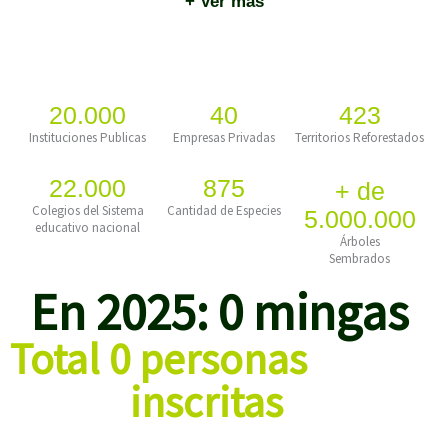
+ Ver más
20.000
40
423
Instituciones Publicas
Empresas Privadas
Territorios Reforestados
22.000
875
+ de
Colegios del Sistema
Cantidad de Especies
5.000.000
educativo nacional
Árboles
Sembrados
En 2025: 
0
 mingas 
Total 
0
 personas 
inscritas