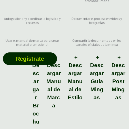
arbolado urbano
Autogestionar y coordinar la logística y
Documentar el proceso en videos y
recursos
fotografías
Usar el manual de marca para crear
Compartir lo documentado en los
material promocional
canales oficiales de la minga
+
+
+
+
+
Regístrate
De
Desc
Desc
Desc
Desc
sc
argar
argar
argar
argar
ar
Manu
Manu
Guía
Post
ga
al de
al de
Ming
Ming
r
Marc
Estilo
as
as
Br
a
oc
hu