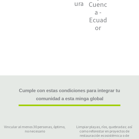
ura
Cuenc
y
a -
plat
Ecuad
or
or
su
ari
Gal
ag
Cumple con estas condiciones para integrar tu
comunidad a esta minga global
Vincular al menos 30 personas, óptimo,
Limpiar playas, ríos, quebradas; así
no necesario
como reforestar en proyectos de
restauración ecosistémica o de